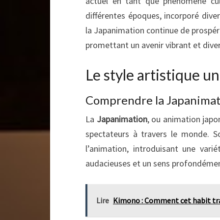
actuel en tant que phénomène cult
différentes époques, incorporé diver
la Japanimation continue de prospér
promettant un avenir vibrant et diver
Le style artistique u
Comprendre la Japanimati
La
Japanimation
, ou animation japo
spectateurs à travers le monde. So
l’animation, introduisant une vari
audacieuses et un sens profondément
Lire
Kimono : Comment cet habit trad