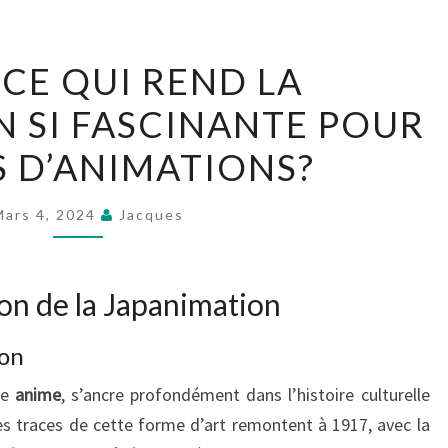
QU’EST-
-CE QUI REND LA
CE
 SI FASCINANTE POUR
QUI
REND
S D’ANIMATIONS?
LA
JAPANIMATION
Mars 4, 2024
Jacques
SI
FASCINANTE
POUR
tion de la Japanimation
LES
ion
FANS
D’ANIMATIONS?
ée
anime
, s’ancre profondément dans l’histoire culturelle
es traces de cette forme d’art remontent à 1917, avec la