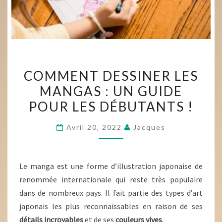
COMMENT
COMMENT DESSINER LES
DESSINER
MANGAS : UN GUIDE
LES
POUR LES DÉBUTANTS !
MANGAS
:
Avril 20, 2022
Jacques
UN
GUIDE
POUR
Le manga est une forme d’illustration japonaise de
LES
renommée internationale qui reste très populaire
DÉBUTANTS
dans de nombreux pays. Il fait partie des types d’art
!
japonais les plus reconnaissables en raison de ses
détails incroyables
et de ses
couleurs vives
.