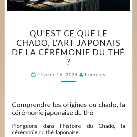
QU’EST-
QU’EST-CE QUE LE
CE
CHADO, L’ART JAPONAIS
QUE
DE LA CÉRÉMONIE DU THÉ
LE
CHADO,
?
L’ART
Février 16, 2024
François
JAPONAIS
DE
LA
CÉRÉMONIE
Comprendre les origines du chado, la
DU
cérémonie japonaise du thé
THÉ
Plongeons dans l’histoire du Chado, la
?
cérémonie du thé Japonaise