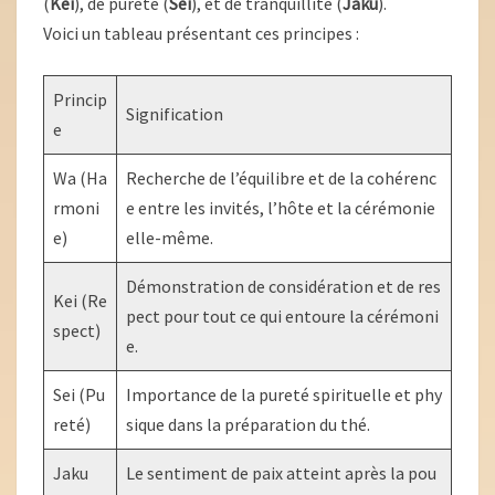
(
Kei
), de pureté (
Sei
), et de tranquillité (
Jaku
).
Voici un tableau présentant ces principes :
Princip
Signification
e
Wa (Ha
Recherche de l’équilibre et de la cohérenc
rmoni
e entre les invités, l’hôte et la cérémonie
e)
elle-même.
Démonstration de considération et de res
Kei (Re
pect pour tout ce qui entoure la cérémoni
spect)
e.
Sei (Pu
Importance de la pureté spirituelle et phy
reté)
sique dans la préparation du thé.
Jaku
Le sentiment de paix atteint après la pou