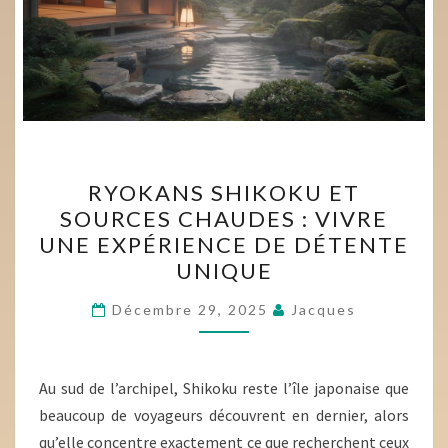
RYOKANS
RYOKANS SHIKOKU ET
SHIKOKU
SOURCES CHAUDES : VIVRE
ET
UNE EXPÉRIENCE DE DÉTENTE
SOURCES
UNIQUE
CHAUDES
:
Décembre 29, 2025
Jacques
VIVRE
UNE
Au sud de l’archipel, Shikoku reste l’île japonaise que
EXPÉRIENCE
beaucoup de voyageurs découvrent en dernier, alors
DE
qu’elle concentre exactement ce que recherchent ceux
DÉTENTE