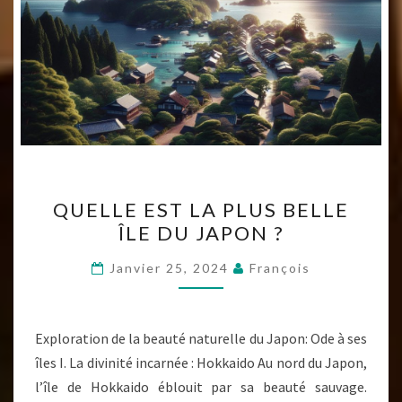
QUELLE
QUELLE EST LA PLUS BELLE
EST
ÎLE DU JAPON ?
LA
PLUS
Janvier 25, 2024
François
BELLE
ÎLE
DU
Exploration de la beauté naturelle du Japon: Ode à ses
JAPON
îles I. La divinité incarnée : Hokkaido Au nord du Japon,
?
l’île de Hokkaido éblouit par sa beauté sauvage.