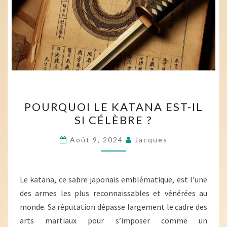
POURQUOI
POURQUOI LE KATANA EST-IL
LE
SI CÉLÈBRE ?
KATANA
EST-
Août 9, 2024
Jacques
IL
SI
CÉLÈBRE
Le katana, ce sabre japonais emblématique, est l’une
?
des armes les plus reconnaissables et vénérées au
monde. Sa réputation dépasse largement le cadre des
arts martiaux pour s’imposer comme un