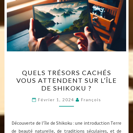
QUELS
QUELS TRÉSORS CACHÉS
TRÉSORS
VOUS ATTENDENT SUR L’ÎLE
CACHÉS
DE SHIKOKU ?
VOUS
ATTENDENT
Février 1, 2024
François
SUR
L’ÎLE
DE
Découverte de l’île de Shikoku : une introduction Terre
SHIKOKU
de beauté naturelle, de traditions séculaires, et de