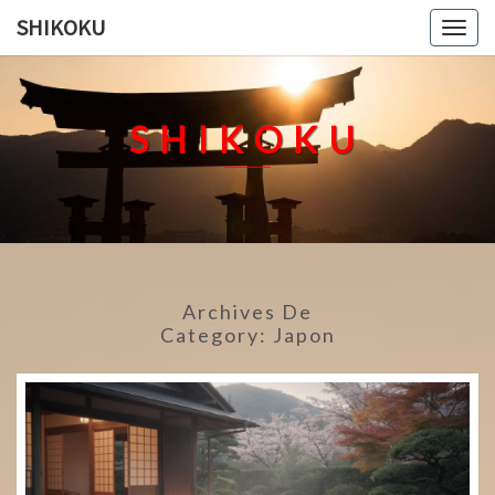
Skip
SHIKOKU
Togg
to
navig
content
SHIKOKU
Archives De
Category:
Japon