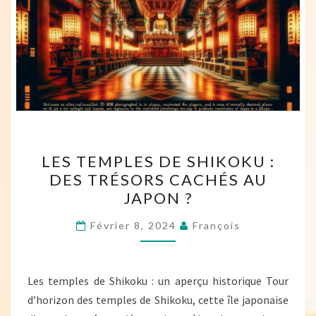
LES
LES TEMPLES DE SHIKOKU :
TEMPLES
DES TRÉSORS CACHÉS AU
DE
JAPON ?
SHIKOKU
:
Février 8, 2024
François
DES
TRÉSORS
CACHÉS
Les temples de Shikoku : un aperçu historique Tour
AU
d’horizon des temples de Shikoku, cette île japonaise