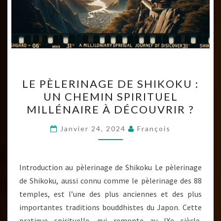
LE
LE PÈLERINAGE DE SHIKOKU :
PÈLERINAGE
UN CHEMIN SPIRITUEL
DE
MILLÉNAIRE À DÉCOUVRIR ?
SHIKOKU
:
Janvier 24, 2024
François
UN
CHEMIN
SPIRITUEL
Introduction au pèlerinage de Shikoku Le pèlerinage
MILLÉNAIRE
de Shikoku, aussi connu comme le pèlerinage des 88
À
temples, est l’une des plus anciennes et des plus
DÉCOUVRIR
importantes traditions bouddhistes du Japon. Cette
?
pratique spirituelle, qui remonte au IXe siècle,