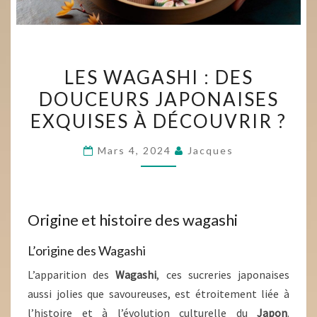
LES
LES WAGASHI : DES
WAGASHI
DOUCEURS JAPONAISES
:
EXQUISES À DÉCOUVRIR ?
DES
DOUCEURS
Mars 4, 2024
Jacques
JAPONAISES
EXQUISES
À
DÉCOUVRIR
Origine et histoire des wagashi
?
L’origine des Wagashi
L’apparition des
Wagashi
, ces sucreries japonaises
aussi jolies que savoureuses, est étroitement liée à
l’histoire et à l’évolution culturelle du
Japon
.