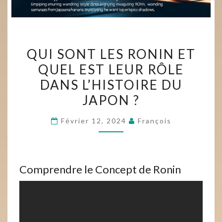
QUI
QUI SONT LES RONIN ET
SONT
QUEL EST LEUR RÔLE
LES
DANS L’HISTOIRE DU
RONIN
ET
JAPON ?
QUEL
Février 12, 2024
François
EST
LEUR
RÔLE
DANS
Comprendre le Concept de Ronin
L’HISTOIRE
DU
JAPON
?