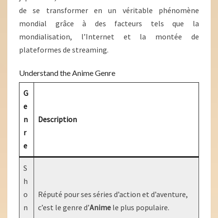
de se transformer en un véritable phénomène
mondial grâce à des facteurs tels que la
mondialisation, l’Internet et la montée de
plateformes de streaming.
Understand the Anime Genre
G
e
n
Description
r
e
S
h
o
Réputé pour ses séries d’action et d’aventure,
n
c’est le genre d’
Anime
le plus populaire.