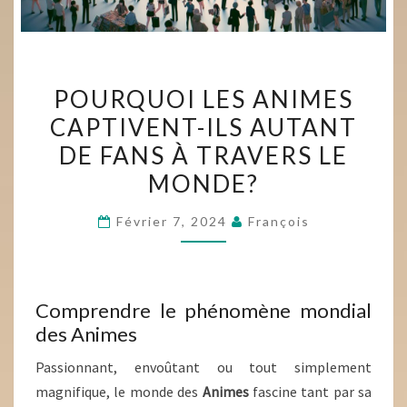
POURQUOI
POURQUOI LES ANIMES
LES
CAPTIVENT-ILS AUTANT
ANIMES
DE FANS À TRAVERS LE
CAPTIVENT-
ILS
MONDE?
AUTANT
Février 7, 2024
François
DE
FANS
À
TRAVERS
Comprendre le phénomène mondial
LE
des Animes
MONDE?
Passionnant, envoûtant ou tout simplement
magnifique, le monde des
Animes
fascine tant par sa