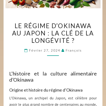
LE
LE RÉGIME D’OKINAWA
RÉGIME
AU JAPON : LA CLÉ DE LA
D’OKINAWA
LONGÉVITÉ ?
AU
JAPON
Février 27, 2024
François
:
LA
CLÉ
DE
L’histoire et la culture alimentaire
LA
d’Okinawa
LONGÉVITÉ
Origine et histoire du régime d’Okinawa
?
L’Okinawa, un archipel du Japon, est célèbre pour
avoir le plus grand nombre de centenaires au monde,