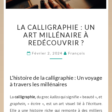
LA
LA CALLIGRAPHIE : UN
CALLIGRAPHIE
ART MILLÉNAIRE À
:
REDÉCOUVRIR ?
UN
ART
Février 2, 2024
François
MILLÉNAIRE
À
REDÉCOUVRIR
?
L’histoire de la calligraphie : Un voyage
à travers les millénaires
La
calligraphie
, du grec
kallos
qui signifie « beauté », et
graphein
, « écrire », est un art visuel lié à l’écriture.
Elle a une histoire riche qui remonte à des milliers